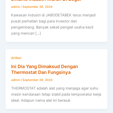
admin
/
September 28, 2024
Kawasan industri di JABODETABEK terus menjadi
pusat perhatian bagi para investor dan
pengembang. Banyak sekali pengiat usaha kecil
yang mencari […]
Artikel
Ini Dia Yang Dimaksud Dengan
Thermostat Dan Fungsinya
admin
/
September 28, 2024
THERMOSTAT adalah alat yang menjaga agar suhu
mesin kendaraan tetap stabil pada tempoeratur kerja
ideal. Adapun nama alat ini berasal