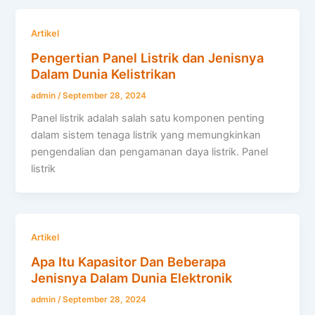
Artikel
Pengertian Panel Listrik dan Jenisnya
Dalam Dunia Kelistrikan
admin
/
September 28, 2024
Panel listrik adalah salah satu komponen penting
dalam sistem tenaga listrik yang memungkinkan
pengendalian dan pengamanan daya listrik. Panel
listrik
Artikel
Apa Itu Kapasitor Dan Beberapa
Jenisnya Dalam Dunia Elektronik
admin
/
September 28, 2024